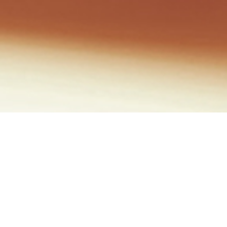
Potes
Picolés
Sorveteria
Cones
Ki-bombom
Kids
Zero Lactose
Clássicos
Especiais
Premium