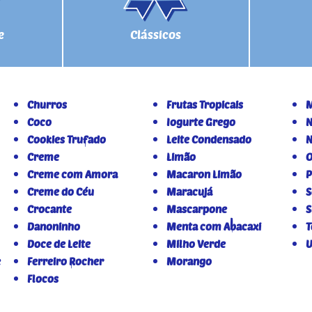
e
Clássicos
Churros
Frutas Tropicais
M
Coco
Iogurte Grego
N
Cookies Trufado
Leite Condensado
N
Creme
Limão
O
Creme com Amora
Macaron Limão
P
Creme do Céu
Maracujá
S
Crocante
Mascarpone
S
Danoninho
Menta com Abacaxi
T
Doce de Leite
Milho Verde
U
e
Ferreiro Rocher
Morango
Flocos