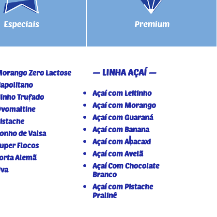
Especiais
Premium
— LINHA AÇAÍ —
orango Zero Lactose
apolitano
Açaí com Leitinho
inho Trufado
Açaí com Morango
vomaltine
Açaí com Guaraná
istache
Açaí com Banana
onho de Valsa
Açaí com Abacaxi
uper Flocos
Açaí com Avelã
orta Alemã
Açaí Com Chocolate
va
Branco
Açaí com Pistache
Pralinê