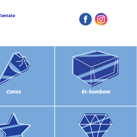
Contato
Cones
Ki-bombom