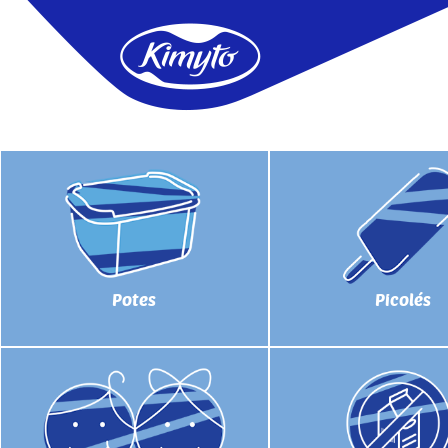
Potes
Picolés