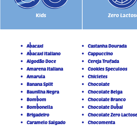
Kids
Zero Lactos
Abacaxi
Castanha Dourada
Abacaxi Italiano
Cappuccino
Algodão Doce
Cereja Trufada
Amarena Italiana
Cookies Speculoos
Amarula
Chicletes
Banana Split
Chocolate
Baunilha Negra
Chocolate Belga
Bombom
Chocolate Branco
Bombonella
Chocolate Dubai
Brigadeiro
Chocolate Zero Lactos
Caramelo Salgado
Chocomenta