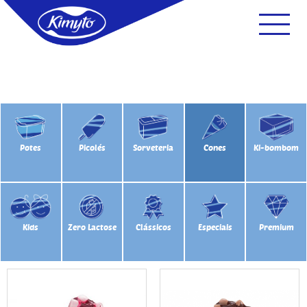
Potes
Picolés
Sorveteria
Cones
Ki-bombom
Kids
Zero Lactose
Clássicos
Especiais
Premium