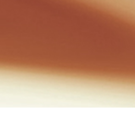
Potes
Picolés
Sorveteria
Cones
Ki-bombom