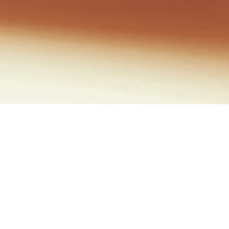
Potes
Picolés
Sorveteria
Cones
Ki-bombom
Kids
Zero Lactose
Clássicos
Especiais
Premium