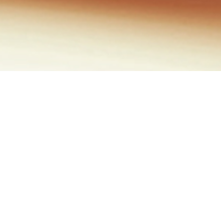
Potes
Picolés
Sorveteria
Cones
Ki-bombom
Kids
Zero Lactose
Clássicos
Especiais
Premium