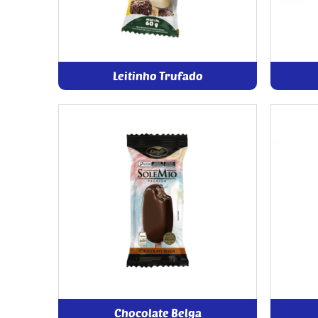
Leitinho Trufado
Chocolate Belga