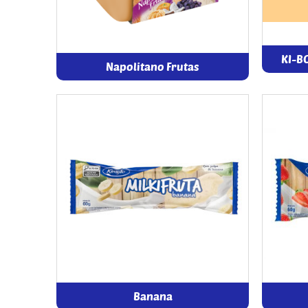
KI-B
Napolitano Frutas
Banana