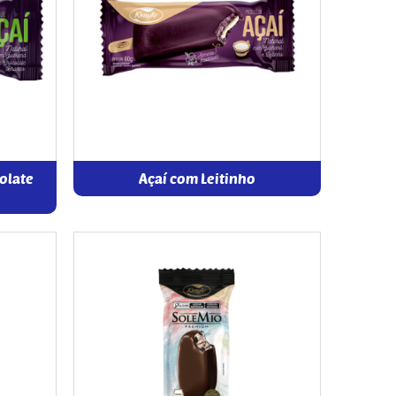
olate
Açaí com Leitinho