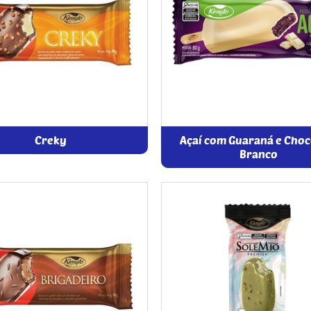
Creky
Açaí com Guaraná e Choc
Branco