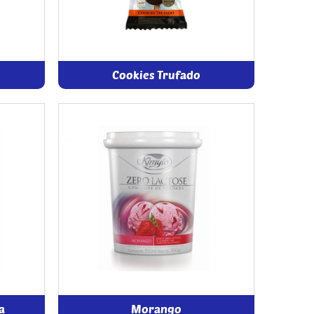
Cookies Trufado
a
Morango