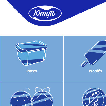
Potes
Picolés