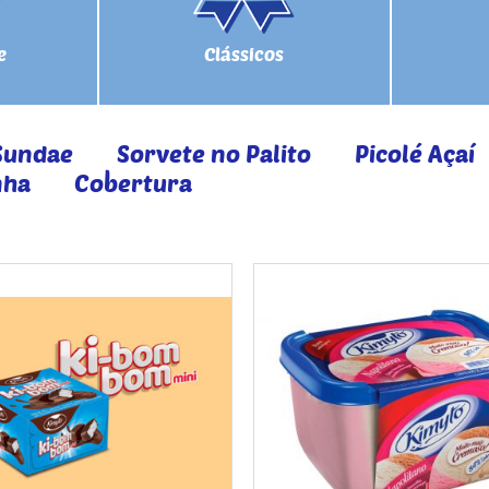
e
Clássicos
Sundae
Sorvete no Palito
Picolé Açaí
nha
Cobertura