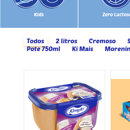
Kids
Zero Lactos
Todos
2 litros
Cremoso
Pote 750ml
Ki Mais
Moreni