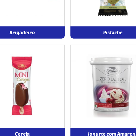
Brigadeiro
Pistache
Cereja
Iogurte com Amaren