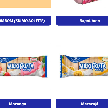
OMBOM (SKIMO AO LEITE)
Napolitano
Morango
Maracujá