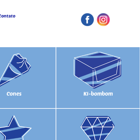
Contato
Cones
Ki-bombom